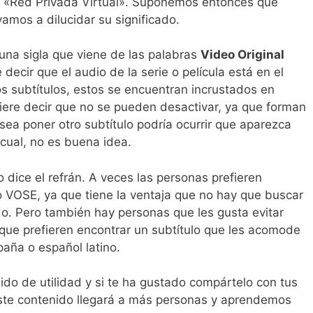
n «Red Privada Virtual». Suponemos entonces que
amos a dilucidar su significado.
 una sigla que viene de las palabras
Video Original
e decir que el audio de la serie o película está en el
os subtítulos, estos se encuentran incrustados en
iere decir que no se pueden desactivar, ya que forman
sea poner otro subtítulo podría ocurrir que aparezca
 cual, no es buena idea.
dice el refrán. A veces las personas prefieren
po VOSE, ya que tiene la ventaja que no hay que buscar
ado. Pero también hay personas que les gusta evitar
rque prefieren encontrar un subtítulo que les acomode
aña o español latino.
ido de utilidad y si te ha gustado compártelo con tus
este contenido llegará a más personas y aprendemos