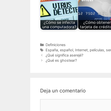
¿Cómo se infecta
¿Cómo obtener
una computadora?
tarjeta de crédit
Categorías
Definiciones
Etiquetas
España
,
español
,
Internet
,
películas
,
ser
¿Qué significa aserejé?
¿Qué es ghostear?
Deja un comentario
Comentario