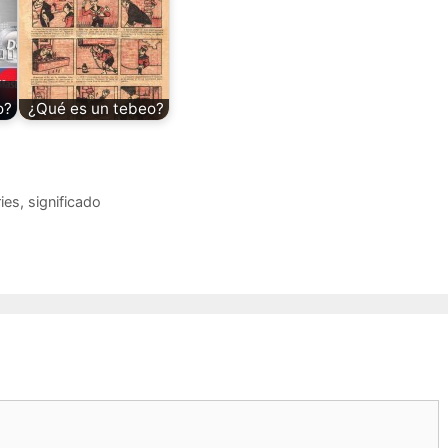
o?
¿Qué es un tebeo?
ies
,
significado