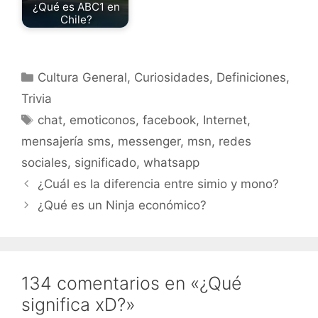
¿Qué es ABC1 en
Chile?
Categorías
Cultura General
,
Curiosidades
,
Definiciones
,
Trivia
Etiquetas
chat
,
emoticonos
,
facebook
,
Internet
,
mensajería sms
,
messenger
,
msn
,
redes
sociales
,
significado
,
whatsapp
¿Cuál es la diferencia entre simio y mono?
¿Qué es un Ninja económico?
134 comentarios en «¿Qué
significa xD?»