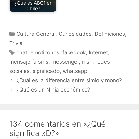
¿Qué es ABC1 en
Chile?
Categorías
Cultura General
,
Curiosidades
,
Definiciones
,
Trivia
Etiquetas
chat
,
emoticonos
,
facebook
,
Internet
,
mensajería sms
,
messenger
,
msn
,
redes
sociales
,
significado
,
whatsapp
¿Cuál es la diferencia entre simio y mono?
¿Qué es un Ninja económico?
134 comentarios en «¿Qué
significa xD?»