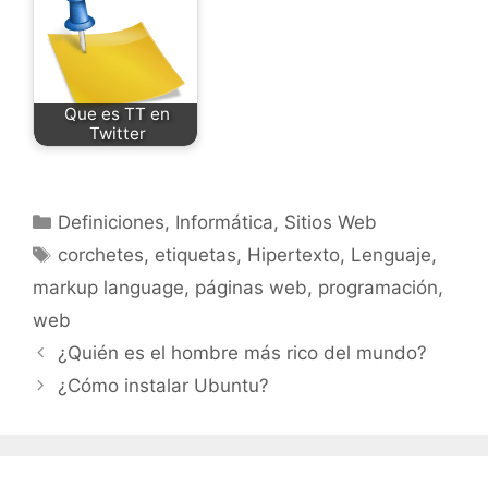
Que es TT en
Twitter
Categorías
Definiciones
,
Informática
,
Sitios Web
Etiquetas
corchetes
,
etiquetas
,
Hipertexto
,
Lenguaje
,
markup language
,
páginas web
,
programación
,
web
¿Quién es el hombre más rico del mundo?
¿Cómo instalar Ubuntu?