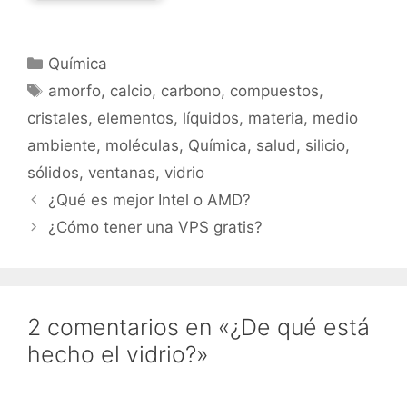
Categorías
Química
Etiquetas
amorfo
,
calcio
,
carbono
,
compuestos
,
cristales
,
elementos
,
líquidos
,
materia
,
medio
ambiente
,
moléculas
,
Química
,
salud
,
silicio
,
sólidos
,
ventanas
,
vidrio
¿Qué es mejor Intel o AMD?
¿Cómo tener una VPS gratis?
2 comentarios en «¿De qué está
hecho el vidrio?»