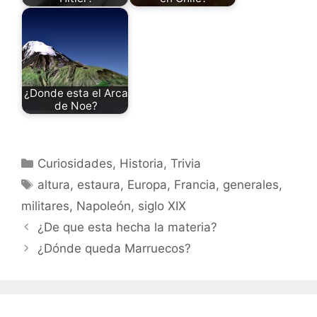
¿Donde esta el Arca
de Noe?
Categorías
Curiosidades
,
Historia
,
Trivia
Etiquetas
altura
,
estaura
,
Europa
,
Francia
,
generales
,
militares
,
Napoleón
,
siglo XIX
¿De que esta hecha la materia?
¿Dónde queda Marruecos?