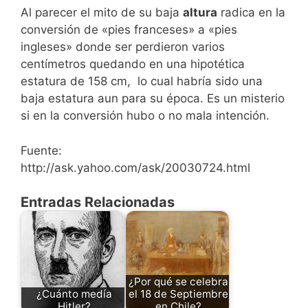
Al parecer el mito de su baja
altura
radica en la
conversión de «pies franceses» a «pies
ingleses» donde ser perdieron varios
centímetros quedando en una hipotética
estatura de 158 cm, lo cual habría sido una
baja estatura aun para su época. Es un misterio
si en la conversión hubo o no mala intención.
Fuente:
http://ask.yahoo.com/ask/20030724.html
Entradas Relacionadas
¿Por qué se celebra
¿Cuánto medía
el 18 de Septiembre
Hitler?
en Chile?