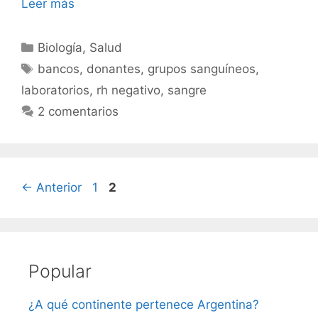
Leer más
Categorías
Biología
,
Salud
Etiquetas
bancos
,
donantes
,
grupos sanguíneos
,
laboratorios
,
rh negativo
,
sangre
2 comentarios
Página
Página
←
Anterior
1
2
Popular
¿A qué continente pertenece Argentina?